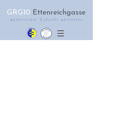
GRG10
Ettenreichgasse
gemeinsam Zukunft gestalten