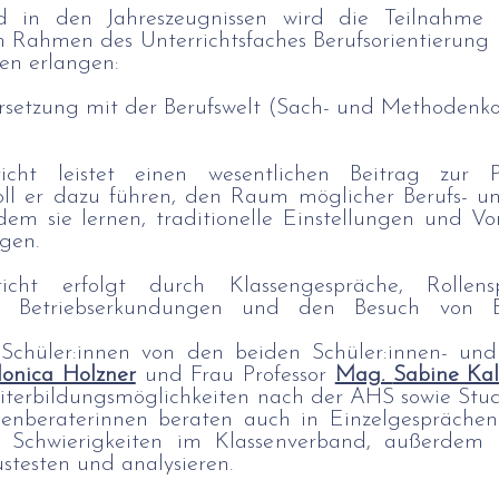
d in den Jahreszeugnissen wird die Teilnahme
m Rahmen des Unterrichtsfaches Berufsorientierung 
en erlangen:
rsetzung mit der Berufswelt (Sach- und Methodenk
rricht leistet einen wesentlichen Beitrag zur Pe
soll er dazu führen, den Raum möglicher Berufs- u
dem sie lernen, traditionelle Einstellungen und Vor
gen.
ht erfolgt durch Klassengespräche, Rollens
 Betriebserkundungen und den Besuch von Be
Schüler:innen von den beiden Schüler:innen- und
onica Holzner
und Frau Professor
Mag.
Sabine Kal
terbildungsmöglichkeiten nach der AHS sowie Studi
nenberaterinnen beraten auch in Einzelgesprächen
n Schwierigkeiten im Klassenverband, außerde
ustesten und analysieren.