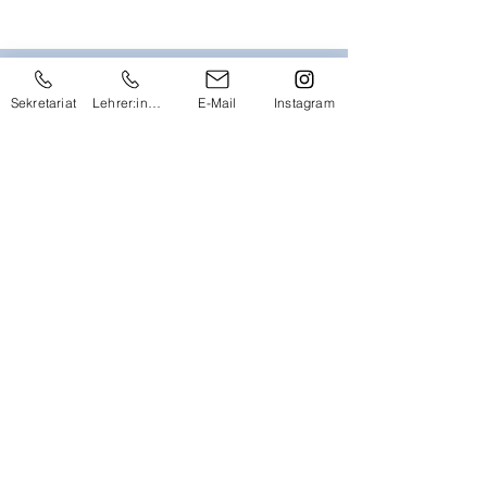
Impressum
Datenschutz
Sekretariat
Lehrer:innen
E-Mail
Instagram
Adresse
Bundesgymnasium &
Bundesrealgymnasium 10