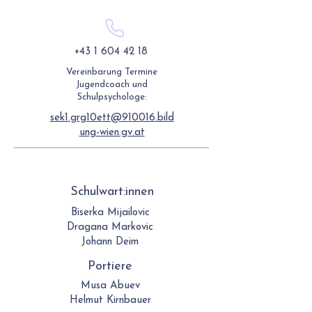
+43 1 604 42 18
Vereinbarung Termine
Jugendcoach und
Schulpsychologe:
sek1.grg10ett@910016.bild
ung-wien.gv.at
Schulwart:innen
Biserka Mijailovic
Dragana Markovic
Johann Deim
Portiere
Musa Abuev
Helmut Kirnbauer