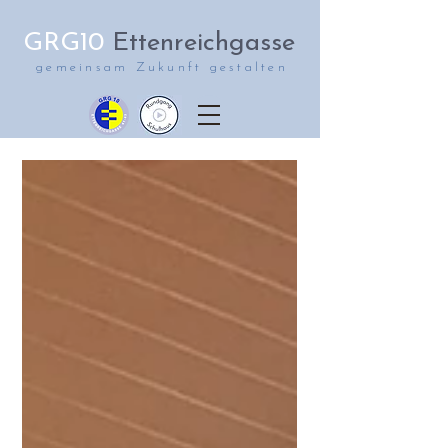
GRG10
Ettenreichgasse
gemeinsam Zukunft gestalten