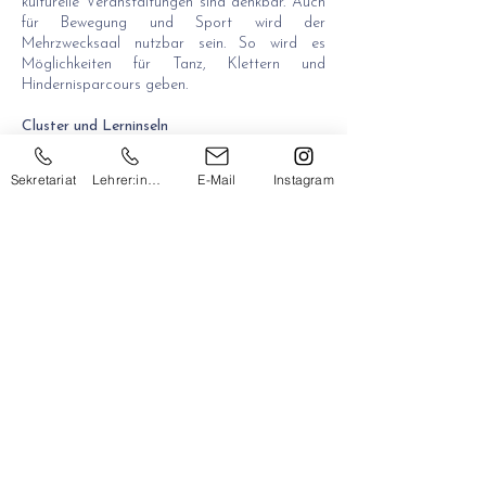
kulturelle Veranstaltungen sind denkbar. Auch
für Bewegung und Sport wird der
Mehrzwecksaal nutzbar sein. So wird es
Möglichkeiten für Tanz, Klettern und
Hindernisparcours geben.
Cluster und Lerninseln
Speisesaal und Tagesbetreuung sind in
direktem Zusammenhang mit dem
Sekretariat
Lehrer:innen
E-Mail
Instagram
Mehrzweckraum angedacht, was räumliche
Verflechtungen und Synergien ermöglicht. Der
Bezug zum Freiraum sowie die Belichtung
durch großflächige Oberlichten lässt einen
sehr hellen großzügigen Raum erwarten. Im
Erdgeschoß sind die Ganztagesklassen um
den Mehrzweckraum gruppiert. Sie sind in
einem gemeinsamen Verband angeordnet, mit
einer Freiklasse versehen und haben einen
direkten Ausgang in den Garten. Im 1. und 2.
Obergeschoß werden den Klassen
vorgelagerte Lerninseln angeboten. Somit
fügen sich drei und vier Klassen zu Clustern
zusammen, diese werden durch eine Freiklasse
ergänzt.