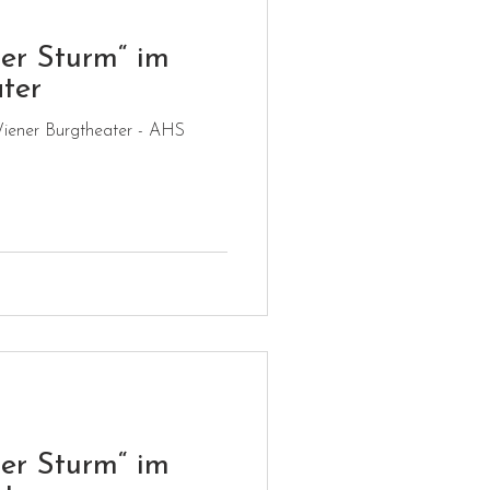
mbau
er Sturm“ im
ter
iener Burgtheater - AHS
Technik und Design
er Sturm“ im