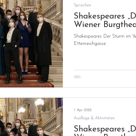
Sprachen
nstaltungen
Hilfe für Schüler:innen
Schulu
Shakespeares „D
Wiener Burgthea
Shakespeares Der Sturm im W
risches
Tagesbetreuung
Berufsorientierung
Ettenreichgasse
1. Apr. 2022
Ausflüge & Aktivitäten
Shakespeares „D