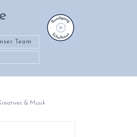
e
nser Team
Kreatives & Musik