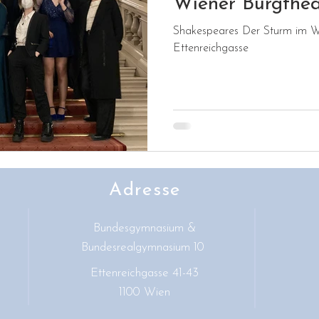
Wiener Burgthea
Shakespeares Der Sturm im W
Ettenreichgasse
Adresse
Bundesgymnasium &
Bundesrealgymnasium 10
Ettenreichgasse 41-43
1100 Wien