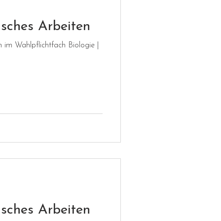
mbau
isches Arbeiten
 im Wahlpflichtfach Biologie |
Technik und Design
isches Arbeiten