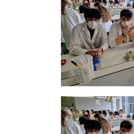
Reisen | Mehrtägige Vera
Allgemeines & Organisato
Schulfeiern