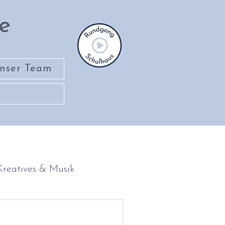
e
nser Team
Kreatives & Musik