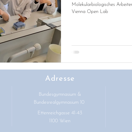
Molekularbiologisches Arbeiten
Vienna Open Lab
Adresse
Bundesgymnasium &
Bundesrealgymnasium 10
Ettenreichgasse 41-43
1100 Wien