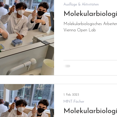
Ausflüge & Aktivitäten
nstaltungen
Hilfe für Schüler:innen
Schulu
Molekularbiolog
Molekularbiologisches Arbeiten
Vienna Open Lab
risches
Tagesbetreuung
Berufsorientierung
1. Feb. 2023
MINT-Fächer
Molekularbiolog