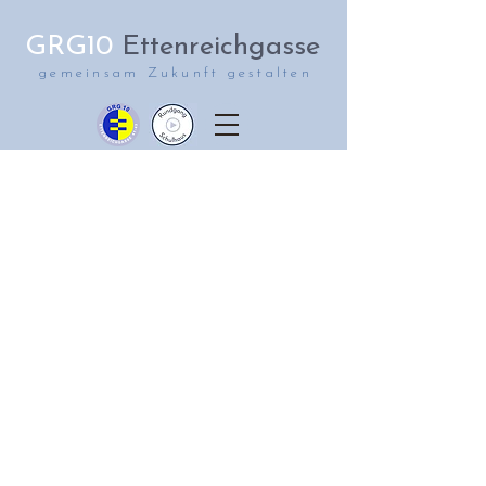
GRG10
Ettenreichgasse
gemeinsam Zukunft gestalten