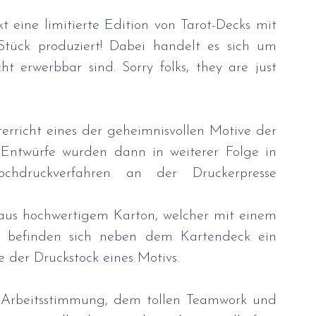
 für Schüler:innen
Schulumbau
 eine limitierte Edition von Tarot-Decks mit 
tück produziert! Dabei handelt es sich um 
reuung
Berufsorientierung
ht erwerbbar sind. Sorry folks, they are just 
Jede*r Schüler*in hat dafür im Kunstunterricht eines der geheimnisvollen Motive der 
e Entwürfe wurden dann in weiterer Folge in 
chdruckverfahren an der Druckerpresse 
aus hochwertigem Karton, welcher mit einem 
ox befinden sich neben dem Kartendeck ein 
ie der Druckstock eines Motivs.
Arbeitsstimmung, dem tollen Teamwork und 