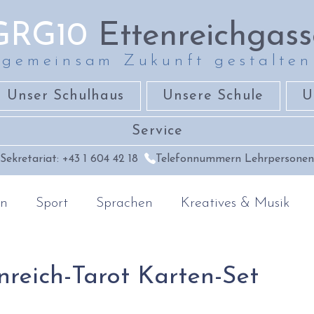
GRG10
Ettenreichgass
gemeinsam Zukunft gestalten
Unser Schulhaus
Unsere Schule
U
Service
Sekretariat: +43 1 604 42 18
Telefonnummern Lehrpersonen
en
Sport
Sprachen
Kreatives & Musik
raphie
Religion & Ethik
reich-Tarot Karten-Set