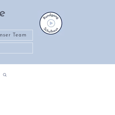
e
nser Team