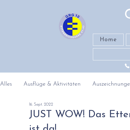
Home
Alles
Ausflüge & Aktivitäten
Auszeichnung
16. Sept. 2022
Band
MINT-Fächer
Geschichte & Geog
JUST WOW! Das Etten
ist da!