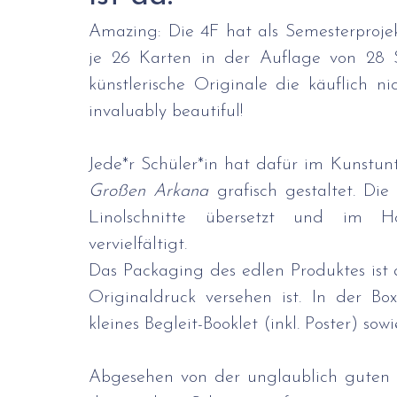
Reisen | Mehrtägige Veranstaltungen
Hilfe
Amazing: Die 4F hat als Semesterprojekt
je 26 Karten in der Auflage von 28 S
Allgemeines & Organisatorisches
Tagesbet
künstlerische Originale die käuflich nic
invaluably beautiful!
Technik und Design
Schulfeiern
Großen Arkana
 grafisch gestaltet. Di
Linolschnitte übersetzt und im Ho
vervielfältigt.
Das Packaging des edlen Produktes ist 
Originaldruck versehen ist. In der B
kleines Begleit-Booklet (inkl. Poster) sow
Abgesehen von der unglaublich guten 