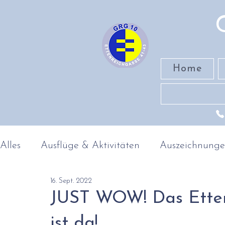
Home
Alles
Ausflüge & Aktivitäten
Auszeichnung
16. Sept. 2022
Band
MINT-Fächer
Geschichte & Geog
JUST WOW! Das Etten
ist da!