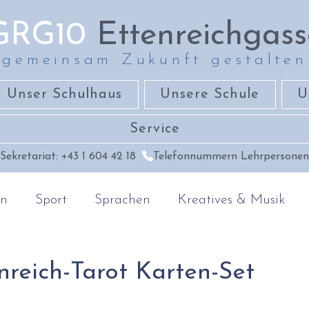
GRG10
Ettenreichgass
gemeinsam Zukunft gestalten
Unser Schulhaus
Unsere Schule
U
Service
Sekretariat: +43 1 604 42 18
Telefonnummern Lehrpersonen
en
Sport
Sprachen
Kreatives & Musik
raphie
Religion & Ethik
reich-Tarot Karten-Set