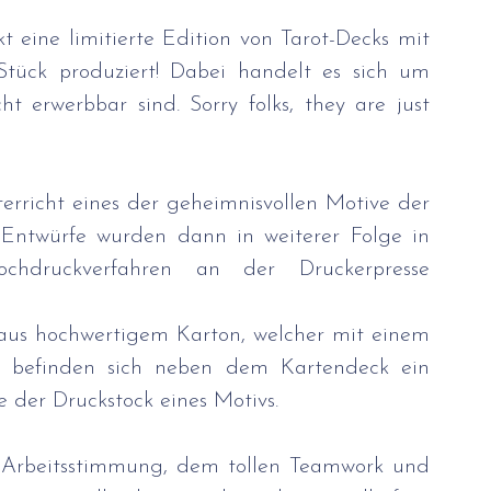
 für Schüler:innen
Schulumbau
 eine limitierte Edition von Tarot-Decks mit 
tück produziert! Dabei handelt es sich um 
reuung
Berufsorientierung
ht erwerbbar sind. Sorry folks, they are just 
Jede*r Schüler*in hat dafür im Kunstunterricht eines der geheimnisvollen Motive der 
e Entwürfe wurden dann in weiterer Folge in 
chdruckverfahren an der Druckerpresse 
aus hochwertigem Karton, welcher mit einem 
ox befinden sich neben dem Kartendeck ein 
ie der Druckstock eines Motivs.
Arbeitsstimmung, dem tollen Teamwork und 