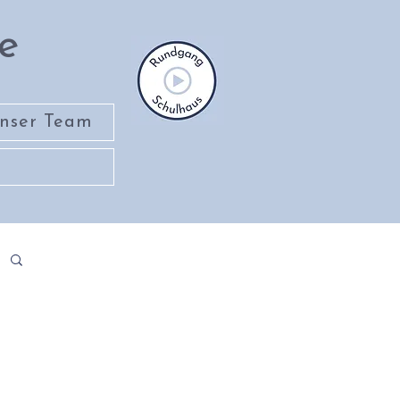
e
nser Team