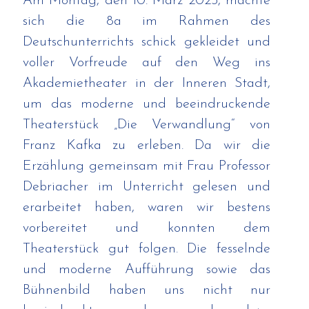
Am Montag, den 10. März 2025, machte 
 für Schüler:innen
Schulumbau
sich die 8a im Rahmen des 
Deutschunterrichts schick gekleidet und 
reuung
Berufsorientierung
voller Vorfreude auf den Weg ins 
Akademietheater in der Inneren Stadt, 
um das moderne und beeindruckende 
Theaterstück „Die Verwandlung“ von 
Franz Kafka zu erleben. Da wir die 
Erzählung gemeinsam mit Frau Professor 
Debriacher im Unterricht gelesen und 
erarbeitet haben, waren wir bestens 
vorbereitet und konnten dem 
Theaterstück gut folgen. Die fesselnde 
und moderne Aufführung sowie das 
Bühnenbild haben uns nicht nur 