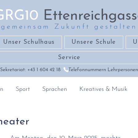
GRG10
Ettenreichgass
gemeinsam Zukunft gestalten
Unser Schulhaus
Unsere Schule
U
Service
Sekretariat: +43 1 604 42 18
Telefonnummern Lehrpersonen
en
Sport
Sprachen
Kreatives & Musik
raphie
Religion & Ethik
heater