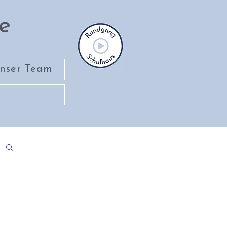
e
nser Team