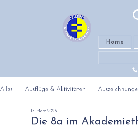
Home
Alles
Ausflüge & Aktivitäten
Auszeichnung
15. März 2025
Band
MINT-Fächer
Geschichte & Geog
Die 8a im Akademiet