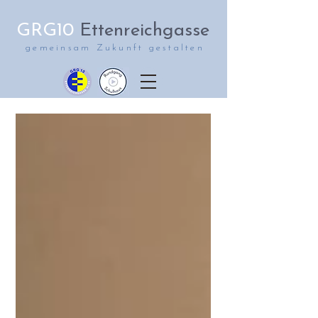
GRG10
Ettenreichgasse
gemeinsam Zukunft gestalten