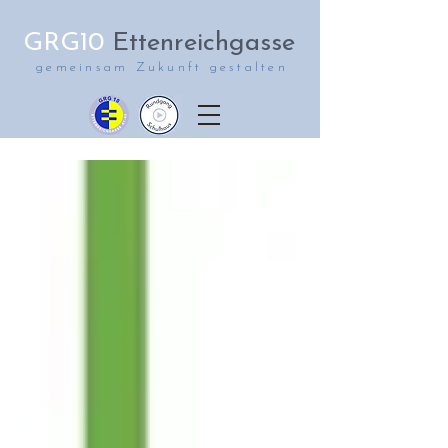
GRG10
Ettenreichgasse
gemeinsam Zukunft gestalten