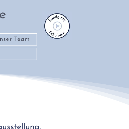
e
nser Team
usstellung,